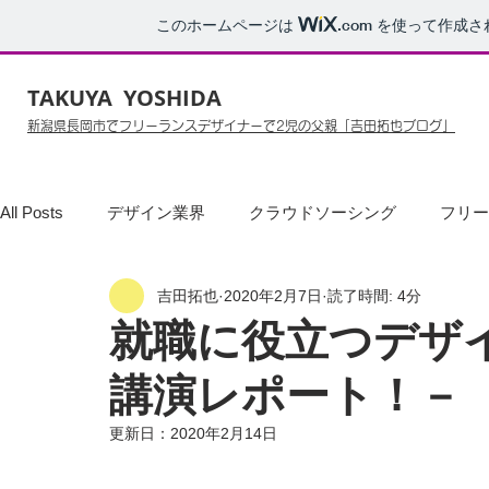
このホームページは
.com
を使って作成さ
TAKUYA YOSHIDA
新潟県長岡市でフリーランスデザイナーで2児の父親「吉田拓也ブログ」
All Posts
デザイン業界
クラウドソーシング
フリー
吉田拓也
2020年2月7日
読了時間: 4分
事務職
デザイナーあるある
就職
クローン病
就職に役立つデザ
講演レポート！－
POP
お知らせ
知っておきたいビジネスマナー
更新日：
2020年2月14日